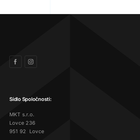
Sídlo Spoločnosti:
MKT s.r.o.
Lovce 236
951 92 Lovce